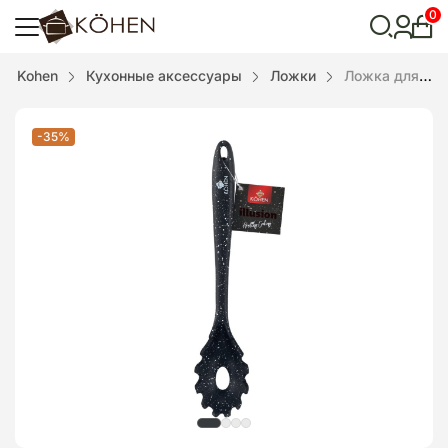
0
Лич
каби
Відкрити
Kohen
Кухонные аксессуары
Ложки
Ложка для спагетти 28 см Illusion силиконовая
пошук
-35%