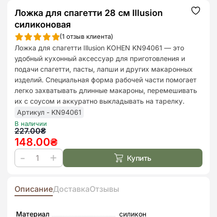
Ложка для спагетти 28 см Illusion
Додат
до
силиконовая
списк
бажан
(
1
отзыв клиента)
Ложка для спагетти Illusion KOHEN KN94061 — это
удобный кухонный аксессуар для приготовления и
подачи спагетти, пасты, лапши и других макаронных
изделий. Специальная форма рабочей части помогает
легко захватывать длинные макароны, перемешивать
их с соусом и аккуратно выкладывать на тарелку.
Артикул - KN94061
В наличии
Первоначальная
Текущая
227.00
₴
148.00
₴
цена
цена:
составляла
148.00₴.
Купить
Количество
227.00₴.
товара
Ложка
Описание
Доставка
Отзывы
для
спагетти
Материал
силикон