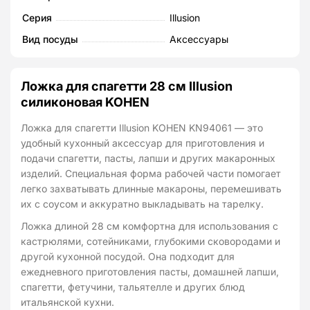
28
Серия
Illusion
см
Вид посуды
Аксессуары
Illusion
силиконовая
Ложка для спагетти 28 см Illusion
силиконовая KOHEN
Ложка для спагетти Illusion KOHEN KN94061 — это
удобный кухонный аксессуар для приготовления и
подачи спагетти, пасты, лапши и других макаронных
изделий. Специальная форма рабочей части помогает
легко захватывать длинные макароны, перемешивать
их с соусом и аккуратно выкладывать на тарелку.
Ложка длиной 28 см комфортна для использования с
кастрюлями, сотейниками, глубокими сковородами и
другой кухонной посудой. Она подходит для
ежедневного приготовления пасты, домашней лапши,
спагетти, фетучини, тальятелле и других блюд
итальянской кухни.