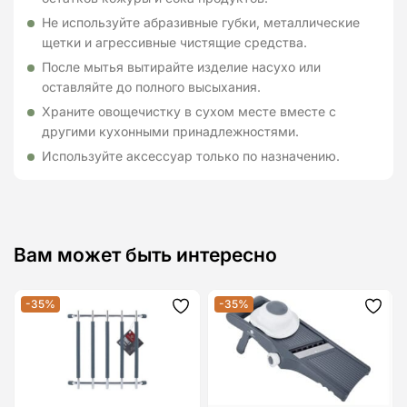
Не используйте абразивные губки, металлические
щетки и агрессивные чистящие средства.
После мытья вытирайте изделие насухо или
оставляйте до полного высыхания.
Храните овощечистку в сухом месте вместе с
другими кухонными принадлежностями.
Используйте аксессуар только по назначению.
Вам может быть интересно
-35%
-35%
Додати
Дода
до
до
списку
спис
бажань
бажа