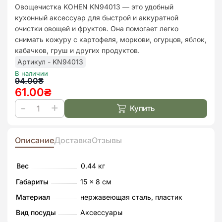
до
Овощечистка KOHEN KN94013 — это удобный
списк
кухонный аксессуар для быстрой и аккуратной
бажан
очистки овощей и фруктов. Она помогает легко
снимать кожуру с картофеля, моркови, огурцов, яблок,
кабачков, груш и других продуктов.
Артикул - KN94013
В наличии
Первоначальная
Текущая
94.00
₴
61.00
₴
цена
цена:
составляла
61.00₴.
Купить
Количество
94.00₴.
товара
Овощечистка
Описание
Доставка
Отзывы
Kohen
Вес
0.44 кг
Габариты
15 × 8 см
Материал
нержавеющая сталь, пластик
Вид посуды
Аксессуары