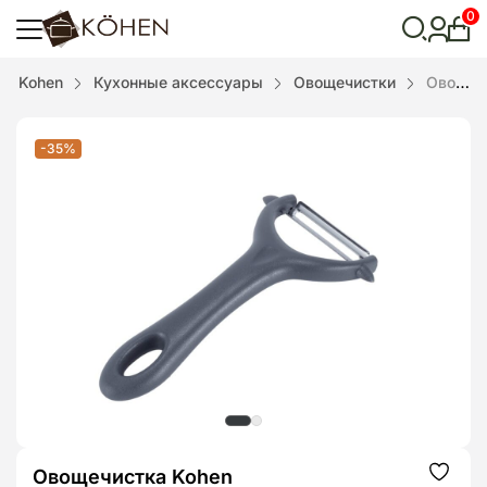
0
Лич
каби
Відкрити
Kohen
Кухонные аксессуары
Овощечистки
Овощечистка Kohen
пошук
-35%
Овощечистка Kohen
Додат