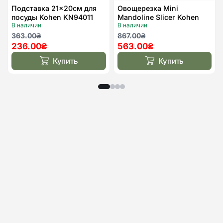
Подставка 21×20см для
Овощерезка Mini
посуды Kohen KN94011
Mandoline Slicer Kohen
В наличии
В наличии
KN94003
Первоначальная
Текущая
Первоначальная
Текущая
363.00
₴
867.00
₴
236.00
₴
563.00
₴
цена
цена:
цена
цена:
составляла
236.00₴.
составляла
563.00₴.
Купить
Купить
363.00₴.
867.00₴.