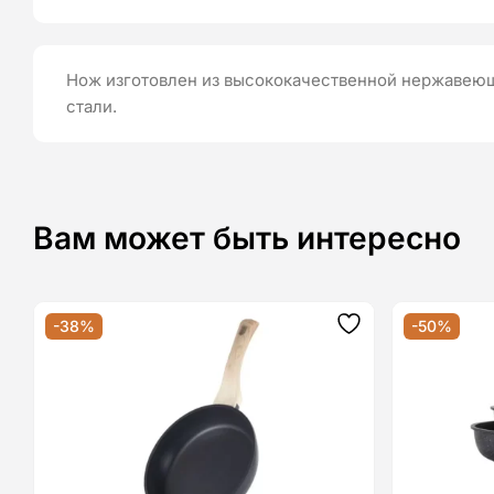
Нож изготовлен из высококачественной нержавеющ
стали.
Вам может быть интересно
-38%
-50%
Додати
до
списку
бажань