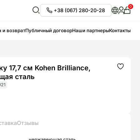
0
+38 (067) 280-20-28
Личны
кабин
Відкрити
пошук
 и возврат
Публичный договор
Наши партнеры
Контакты
у 17,7 см Kohen Brilliance,
Додати
до
щая сталь
списку
бажань
021
чальная
ла
ставка
Отзывы
нержавеющая сталь