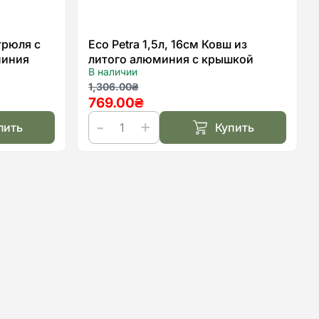
трюля с
Eco Petra 1,5л, 16см Ковш из
миния
литого алюминия с крышкой
В наличии
Первоначальная
Текущая
1,306.00
₴
769.00
₴
цена
цена:
составляла
769.00₴.
пить
Купить
1,306.00₴.
Количество
товара
Eco
Petra
1,5л,
16см
Ковш
из
литого