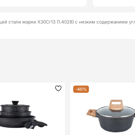
ей стали марки Х30Сr13 (1.4028) с низким содержанием у
-40%
Додати
до
списку
бажань