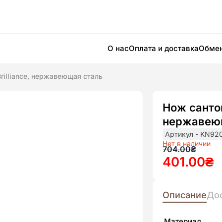
О нас
Оплата и доставка
Обмен
Brilliance, нержавеющая сталь
Нож санток
нержавею
Артикул - KN92
Нет в наличии
Первона
Текущая
704.00
₴
401.00
₴
цена
цена:
составля
401.00₴.
704.00₴.
Описание
До
Материал