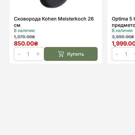
Сковорода Kohen Meisterkoch 26
Optima 5
см
предмет
В наличии
В наличии
Первоначальная
Текущая
Первон
Текуща
1,379.00
₴
3,999.00
₴
850.00
₴
1,999.0
цена
цена:
цена
цена:
составляла
850.00₴.
составл
1,999.0
Купить
1,379.00₴.
3,999.0
Количество
Количест
товара
товара
Сковорода
Optima
Kohen
5
Meisterkoch
Набор
26
посуды
см
предмето
KOHEN