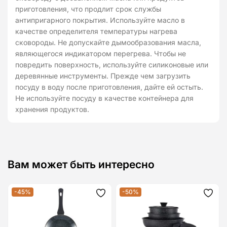
приготовления, что продлит срок службы
антипригарного покрытия. Используйте масло в
качестве определителя температуры нагрева
сковороды. Не допускайте дымообразования масла,
являющегося индикатором перегрева. Чтобы не
повредить поверхность, используйте силиконовые или
деревянные инструменты. Прежде чем загрузить
посуду в воду после приготовления, дайте ей остыть.
Не используйте посуду в качестве контейнера для
хранения продуктов.
Вам может быть интересно
-45%
-50%
Додати
Дода
до
до
списку
спис
бажань
бажа