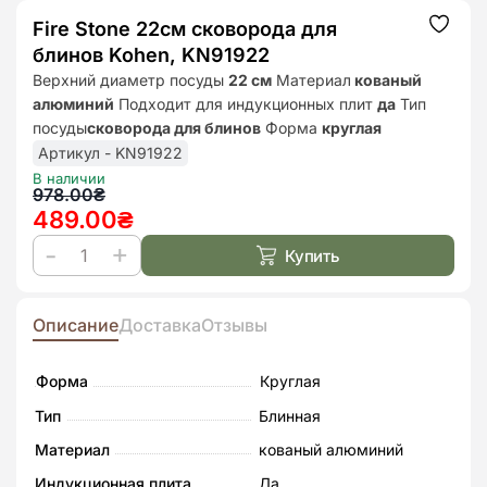
Fire Stone 22см сковорода для
Додат
до
блинов Kohen, KN91922
списк
бажан
Верхний диаметр посуды
22 см
Материал
кованый
алюминий
Подходит для индукционных плит
да
Тип
посуды
сковорода для блинов
Форма
круглая
Артикул - KN91922
В наличии
Первоначальная
Текущая
978.00
₴
489.00
₴
цена
цена:
составляла
489.00₴.
Купить
Количество
978.00₴.
товара
Fire
Описание
Доставка
Отзывы
Stone
22см
Форма
Круглая
сковорода
Тип
Блинная
для
Материал
кованый алюминий
блинов
Индукционная плита
Да
Kohen,