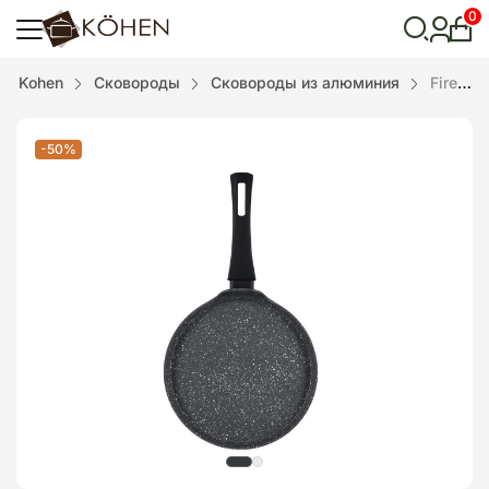
0
Лич
каби
Відкрити
Kohen
Сковороды
Сковороды из алюминия
Fire Stone 22см сковорода для блинов Kohen, KN91922
пошук
-50%