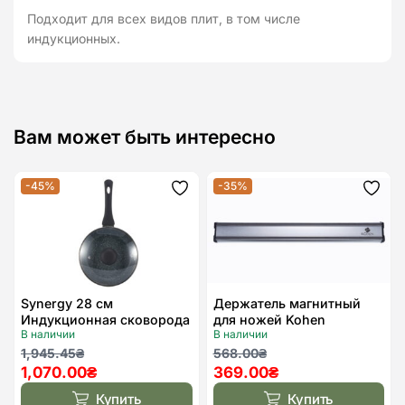
Подходит для всех видов плит, в том числе
индукционных.
Вам может быть интересно
-45%
-35%
Додати
Дода
до
до
списку
спис
бажань
бажа
Synergy 28 см
Держатель магнитный
Индукционная сковорода
для ножей Kohen
В наличии
В наличии
с крышкой Kohen
36,5×4,5 см
Первоначальная
Текущая
Первоначальная
Текущая
1,945.45
₴
568.00
₴
1,070.00
₴
369.00
₴
цена
цена:
цена
цена:
составляла
1,070.00₴.
составляла
369.00₴.
Купить
Купить