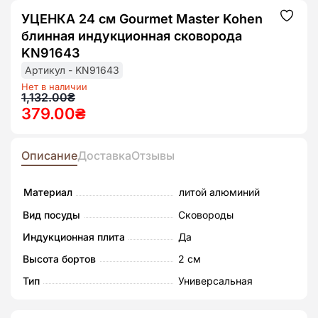
УЦЕНКА 24 см Gourmet Master Kohen
Додат
до
блинная индукционная сковорода
списк
бажан
KN91643
Артикул - KN91643
Нет в наличии
Первоначальная
Текущая
1,132.00
₴
379.00
₴
цена
цена:
составляла
379.00₴.
1,132.00₴.
Описание
Доставка
Отзывы
Материал
литой алюминий
Вид посуды
Сковороды
Индукционная плита
Да
Высота бортов
2 см
Тип
Универсальная