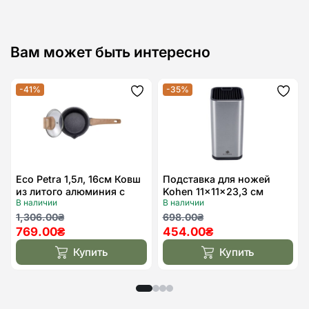
Вам может быть интересно
-41%
-35%
Додати
Дода
до
до
списку
спис
бажань
бажа
Eco Petra 1,5л, 16см Ковш
Подставка для ножей
из литого алюминия с
Kohen 11x11x23,3 см
В наличии
В наличии
крышкой
Первоначальная
Текущая
Первоначальная
Текущая
1,306.00
₴
698.00
₴
769.00
₴
454.00
₴
цена
цена:
цена
цена:
составляла
769.00₴.
составляла
454.00₴.
Купить
Купить
1,306.00₴.
698.00₴.