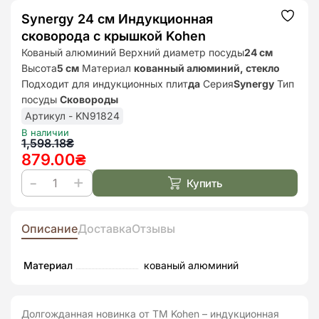
Synergy 24 см Индукционная
Додат
до
сковорода с крышкой Kohen
списк
бажан
Кованый алюминий Верхний диаметр посуды
24 см
Высота
5 см
Материал
кованный алюминий, стекло
Подходит для индукционных плит
да
Серия
Synergy
Тип
посуды
Сковороды
Артикул - KN91824
В наличии
Первоначальная
Текущая
1,598.18
₴
879.00
₴
цена
цена:
составляла
879.00₴.
Купить
Количество
1,598.18₴.
товара
Synergy
Описание
Доставка
Отзывы
24
см
Материал
кованый алюминий
Индукционная
сковорода
Долгожданная новинка от ТМ Kohen – индукционная
с