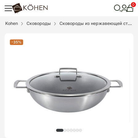
0
Лич
каби
Відкрити
Kohen
Сковороды
Сковороды из нержавеющей стали
пошук
-35%