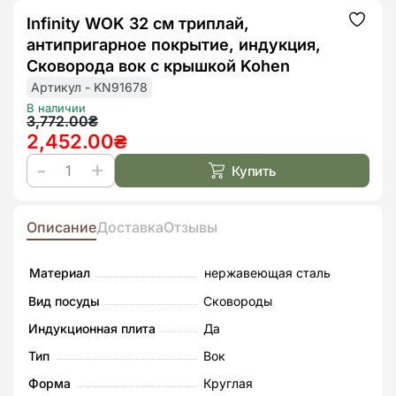
Infinity WOK 32 см триплай,
Додат
до
антипригарное покрытие, индукция,
списк
бажан
Сковорода вок с крышкой Kohen
Артикул - KN91678
В наличии
Первоначальная
Текущая
3,772.00
₴
2,452.00
₴
цена
цена:
составляла
2,452.00₴.
Купить
Количество
3,772.00₴.
товара
Infinity
Описание
Доставка
Отзывы
WOK
32
Материал
нержавеющая сталь
см
Вид посуды
Сковороды
триплай,
Индукционная плита
Да
антипригарное
Тип
Вок
покрытие,
индукция,
Форма
Круглая