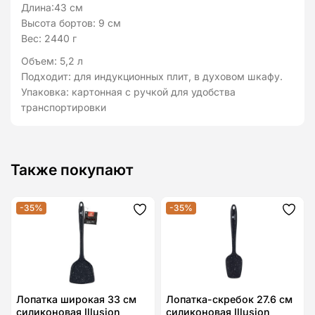
Длина:43 см
Высота бортов: 9 см
Вес: 2440 г
Объем: 5,2 л
Подходит: для индукционных плит, в духовом шкафу.
Упаковка: картонная с ручкой для удобства
транспортировки
Также покупают
-35%
-35%
Додати
Дода
до
до
списку
спис
бажань
бажа
Лопатка широкая 33 см
Лопатка-скребок 27.6 см
силиконовая Illusion
силиконовая Illusion