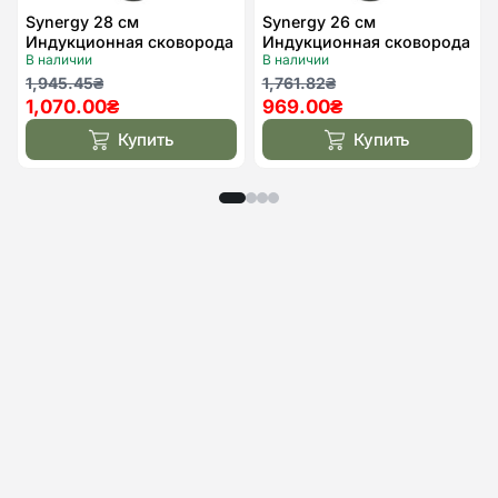
Synergy 28 см
Synergy 26 см
Индукционная сковорода
Индукционная сковорода
В наличии
В наличии
с крышкой Kohen
с крышкой Kohen
Первоначальная
Текущая
Первоначальная
Текущая
1,945.45
₴
1,761.82
₴
1,070.00
₴
969.00
₴
цена
цена:
цена
цена:
составляла
1,070.00₴.
составляла
969.00₴.
Купить
Купить
1,945.45₴.
1,761.82₴.