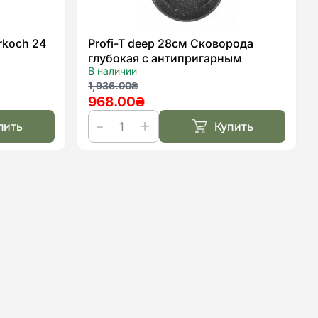
rkoch 24
Profi-T deep 28см Сковорода
глубокая с антипригарным
В наличии
покрытием Kohen
Первоначальная
Текущая
1,936.00
₴
968.00
₴
цена
цена:
составляла
968.00₴.
пить
Купить
1,936.00₴.
Количество
товара
Profi-
T
deep
28см
Сковорода
глубокая
с