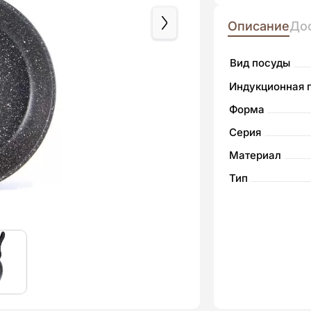
товара
Описание
До
Prime
Black
Вид посуды
20см
Индукционная 
Сковорода
Kohen
Форма
с
Серия
антипригарны
Материал
покрытием
Тип