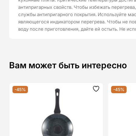
антипригарных свойств. Чтобы избежать перегрева,
службы антипригарного покрытия. Используйте мас
являющегося индикатором перегрева. Чтобы не пов
воду после приготовления, дайте ей остыть. Не исп
Вам может быть интересно
-45%
-45%
Додати
до
списку
бажань