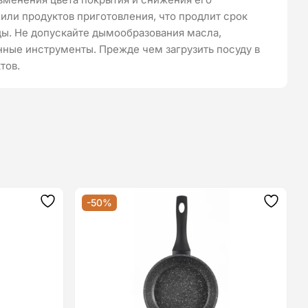
или продуктов приготовления, что продлит срок
ды. Не допускайте дымообразования масла,
нные инструменты. Прежде чем загрузить посуду в
тов.
-50%
Додати
Додат
до
до
списку
списку
бажань
бажан