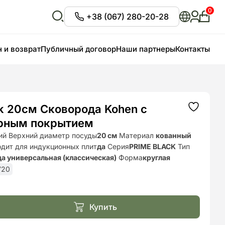
0
+38 (067) 280-20-28
Личны
кабин
Відкрити
пошук
 и возврат
Публичный договор
Наши партнеры
Контакты
ck 20см Сковорода Kohen с
Додати
до
рным покрытием
списку
бажань
ий Верхний диаметр посуды
20 см
Материал
кованный
дит для индукционных плит
да
Серия
PRIME BLACK
Тип
а универсальная (классическая)
Форма
круглая
720
Купить