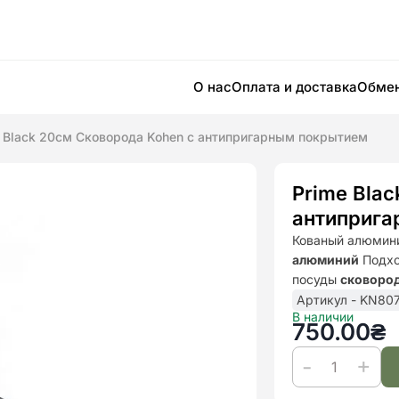
О нас
Оплата и доставка
Обмен
 Black 20см Сковорода Kohen с антипригарным покрытием
Prime Bla
антиприга
Кованый алюмин
алюминий
Подхо
посуды
сковород
Артикул - KN80
В наличии
750.00
₴
Количество