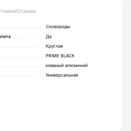
ставка
Отзывы
Сковороды
плита
Да
Круглая
PRIME BLACK
м
кованый алюминий
Универсальная