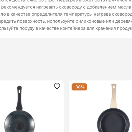
 рекомендуется нагревать сковороду с добавлением масла 
ло в качестве определителя температуры нагрева сковоро
редить поверхность, используйте силиконовые или деревя
ользуйте посуду в качестве контейнера для хранения продук
-38%
Додати
до
списку
бажань