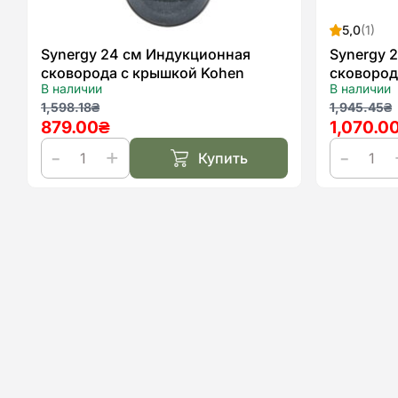
5,0
(1)
Synergy 24 см Индукционная
Synergy 
сковорода с крышкой Kohen
сковород
В наличии
В наличии
Первоначальная
Текущая
Первон
Текуща
1,598.18
₴
1,945.45
₴
879.00
₴
1,070.0
цена
цена:
цена
цена:
составляла
879.00₴.
составл
1,070.0
Купить
1,598.18₴.
1,945.4
Количество
Количест
товара
товара
Synergy
Synergy
24
28
см
см
Индукционная
Индукцио
сковорода
сковород
с
с
крышкой
крышкой