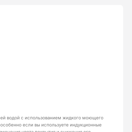
чей водой с использованием жидкого моющего
, особенно если вы используете индукционные
зменения цвета покрытия и снижения его