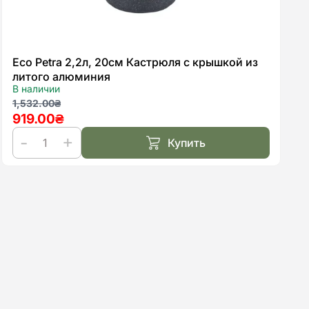
Eco Petra 2,2л, 20см Кастрюля с крышкой из
литого алюминия
В наличии
Первоначальная
Текущая
1,532.00
₴
919.00
₴
цена
цена:
составляла
919.00₴.
Купить
1,532.00₴.
Количество
товара
Eco
Petra
2,2л,
20см
Кастрюля
с