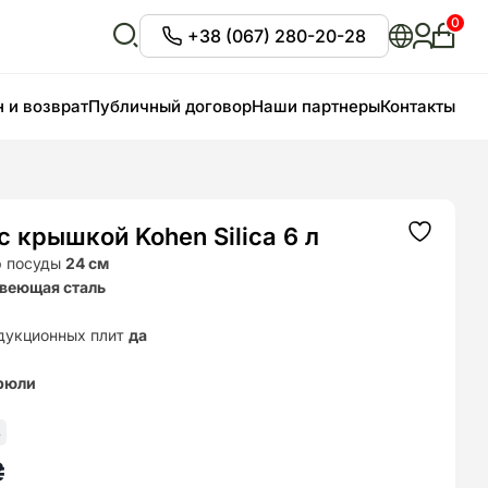
0
+38 (067) 280-20-28
Личны
кабин
Відкрити
пошук
 и возврат
Публичный договор
Наши партнеры
Контакты
 крышкой Kohen Silica 6 л
Додати
до
р посуды
24 см
списку
веющая сталь
бажань
дукционных плит
да
рюли
4
₴