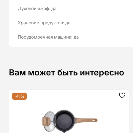
Духовой шкаф: да
Хранение продуктов: да
Посудомоечная машина: да
Вам может быть интересно
-41%
Дод
до
спис
баж