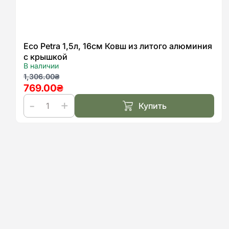
Eco Petra 1,5л, 16см Ковш из литого алюминия
с крышкой
В наличии
Первоначальная
Текущая
1,306.00
₴
769.00
₴
цена
цена:
составляла
769.00₴.
Купить
1,306.00₴.
Количество
товара
Eco
Petra
1,5л,
16см
Ковш
из