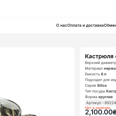
О нас
Оплата и доставка
Обмен
Кастрюля с
Верхний диамет
Материал
нержа
Емкость
6 л
Подходит для ин
Серия
Silica
Тип посуды
Каст
Форма
круглая
Артикул - 8922
Нет в наличии
2,100.00