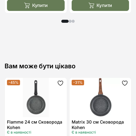
357.00₴.
232.00₴.
219.00₴.
142.00₴.
Купити
Купити
Вам може бути цікаво
-45%
-31%
Додати
Дода
до
до
списку
спис
бажань
бажа
Flamme 24 см Сковорода
Matrix 30 см Сковорода
Kohen
Kohen
Є в наявності
Є в наявності