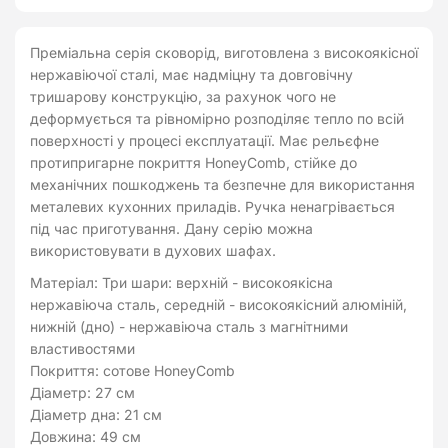
індукція
KN91676
Преміальна серія сковорід, виготовлена з високоякісної
кількість
нержавіючої сталі, має надміцну та довговічну
тришарову конструкцію, за рахунок чого не
деформується та рівномірно розподіляє тепло по всій
поверхності у процесі експлуатації. Має рельєфне
протипригарне покриття HoneyComb, стійке до
механічних пошкоджень та безпечне для використання
металевих кухонних приладів. Ручка ненагрівається
під час приготування. Дану серію можна
використовувати в духових шафах.
Матеріал: Три шари: верхній - високоякісна
нержавіюча сталь, середній - високоякісний алюміній,
нижній (дно) - нержавіюча сталь з магнітними
властивостями
Покриття: сотове HoneyComb
Діаметр: 27 см
Діаметр дна: 21 см
Довжина: 49 см