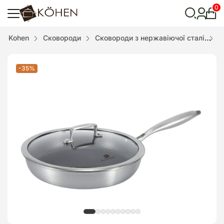
0
Особ
кабі
Відкрити
Kohen
Сковороди
Сковороди з нержавіючої сталі
I
пошук
-35%