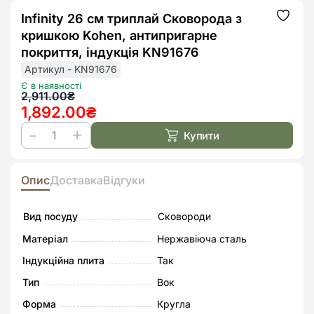
Infinity 26 см триплай Сковорода з
Додат
до
кришкою Kohen, антипригарне
списк
бажан
покриття, індукція KN91676
Артикул - KN91676
Є в наявності
Оригінальна
Поточна
2,911.00
₴
1,892.00
₴
ціна:
ціна:
2,911.00₴.
1,892.00₴.
Купити
Infinity
26
см
Опис
Доставка
Відгуки
триплай
Сковорода
Вид посуду
Сковороди
з
Матеріал
Нержавіюча сталь
кришкою
Індукційна плита
Так
Kohen,
Тип
Вок
антипригарне
покриття,
Форма
Кругла