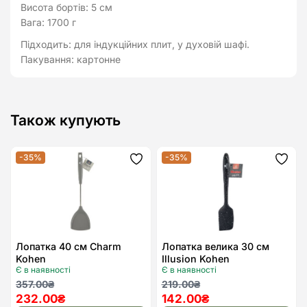
Висота бортів: 5 см
Вага: 1700 г
Підходить: для індукційних плит, у духовій шафі.
Пакування: картонне
Також купують
-35%
-35%
Додати
Дода
до
до
списку
спис
бажань
бажа
Лопатка 40 см Charm
Лопатка велика 30 см
Kohen
Illusion Kohen
Є в наявності
Є в наявності
Оригінальна
Поточна
Оригінальна
Поточна
357.00
₴
219.00
₴
232.00
₴
142.00
₴
ціна:
ціна:
ціна:
ціна: