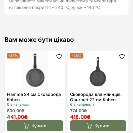
Особливості: максимально допустима температура
нагрівання покриття – 240 °C,ручки – 140 °C
Вам може бути цікаво
-45%
-46%
Додати
Дода
до
до
списку
спис
бажань
бажа
Flamme 24 см Сковорода
Сковорода для млинців
Kohen
Gourmet 22 см Kohen
Є в наявності
Є в наявності
Оригінальна
Поточна
Оригінальна
Поточна
800.00
₴
774.00
₴
441.00
₴
418.00
₴
ціна:
ціна:
ціна:
ціна:
800.00₴.
441.00₴.
774.00₴.
418.00₴.
Купити
Купити