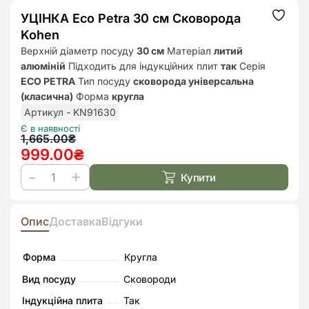
УЦІНКА Eco Petra 30 см Сковорода
Додат
до
Kohen
списк
бажан
Верхній діаметр посуду
30 см
Матеріал
литий
алюміній
Підходить для індукційних плит
так
Серія
ECO PETRA
Тип посуду
сковорода універсальна
(класична)
Форма
кругла
Артикул - KN91630
Є в наявності
Оригінальна
Поточна
1,665.00
₴
999.00
₴
ціна:
ціна:
1,665.00₴.
999.00₴.
Купити
УЦІНКА
Eco
Petra
Опис
Доставка
Відгуки
30
см
Форма
Кругла
Сковорода
Вид посуду
Сковороди
Kohen
Індукційна плита
Так
кількість