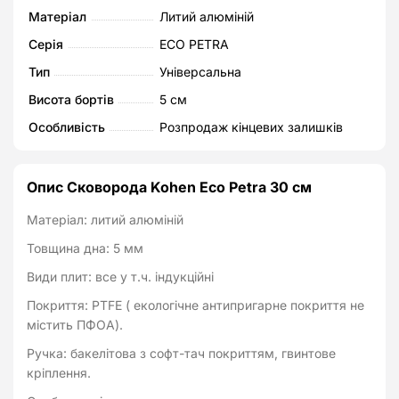
Матеріал
Литий алюміній
Серія
ECO PETRA
Тип
Універсальна
Висота бортів
5 см
Особливість
Розпродаж кінцевих залишків
Опис Сковорода Kohen Eco Petra 30 см
Матеріал: литий алюміній
Товщина дна: 5 мм
Види плит: все у т.ч. індукційні
Покриття: PTFE ( екологічне антипригарне покриття не
містить ПФОА).
Ручка: бакелітова з софт-тач покриттям, гвинтове
кріплення.