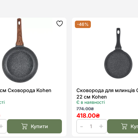
-46%
Додати
до
списку
бажань
8 см Сковорода Kohen
Сковорода для млинців 
22 см Kohen
сті
Є в наявності
льна
а
Оригінальна
Поточна
774.00
₴
₴
418.00
₴
ціна:
ціна:
0₴.
.
774.00₴.
418.00₴.
Купити
Ку
Сковорода