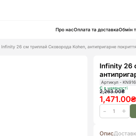
Про нас
Оплата та доставка
Обмін 
Infinity 26 см триплай Сковорода Kohen, антипригарне покриття
Infinity 2
антипригар
Артикул - KN916
Є в наявності
Оригінал
Поточна
2,263.00
₴
1,471.00
ціна:
ціна:
2,263.00
1,471.00₴
Infinity
26
Опис
Достав
см