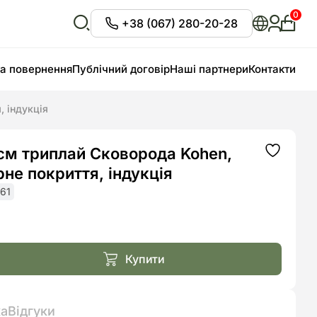
0
+38 (067) 280-20-28
Особи
кабіне
Відкрити
пошук
та повернення
Публічний договір
Наші партнери
Контакти
, індукція
6 см триплай Сковорода Kohen,
Додати
до
не покриття, індукція
списку
бажань
61
ьна
₴
₴.
.
Купити
ка
Відгуки