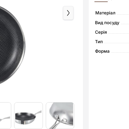
триплай
Матеріал
Сковорода
Вид посуду
Kohen,
антипригарне
Серія
покриття,
Тип
індукція
Форма
кількість