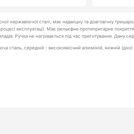
сної нержавіючої сталі, має надміцну та довговічну тришар
 процесі експлуатації. Має рельєфне протипригарне покрит
адів. Ручка не нагрівається під час приготування. Дану се
іюча сталь, середній - високоякісний алюміній, нижній (дно