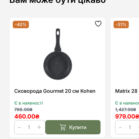
-40%
-31%
Додати
до
списку
бажань
Сковорода Gourmet 20 см Kohen
Matrix 2
Є в наявності
Є в наявно
Оригінальна
Поточна
Оригіна
Поточн
766.00
₴
1,427.00
₴
460.00
₴
979.00
ціна:
ціна:
ціна:
ціна:
766.00₴.
460.00₴.
1,427.0
979.00₴
Купити
Сковорода
Matrix