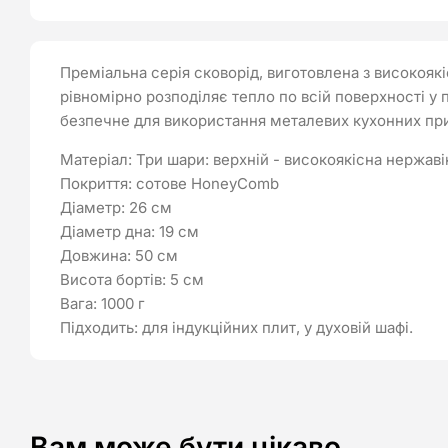
Преміальна серія сковорід, виготовлена з високоякі
рівномірно розподіляє тепло по всій поверхності у
безпечне для використання металевих кухонних прил
Матеріал: Три шари: верхній - високоякісна нержав
Покриття: сотове HoneyComb
Діаметр: 26 см
Діаметр дна: 19 см
Довжина: 50 см
Висота бортів: 5 см
Вага: 1000 г
Підходить: для індукційних плит, у духовій шафі.
Вам може бути цікаво