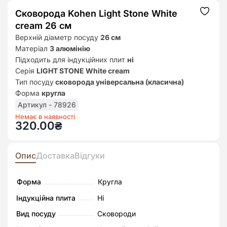
Сковорода Kohen Light Stone White
Додат
до
cream 26 см
списк
бажан
Верхній діаметр посуду
26 см
Матеріал
З алюмінію
Підходить для індукційних плит
ні
Серія
LIGHT STONE White cream
Тип посуду
сковорода універсальна (класична)
Форма
кругла
Артикул - 78926
Немає в наявності
320.00
₴
Опис
Доставка
Відгуки
Форма
Кругла
Індукційна плита
Ні
Вид посуду
Сковороди