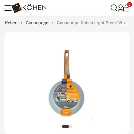
0
Особ
кабі
Відкрити
Kohen
Сковороди
Сковорода Kohen Light Stone White cream 26 см
пошук