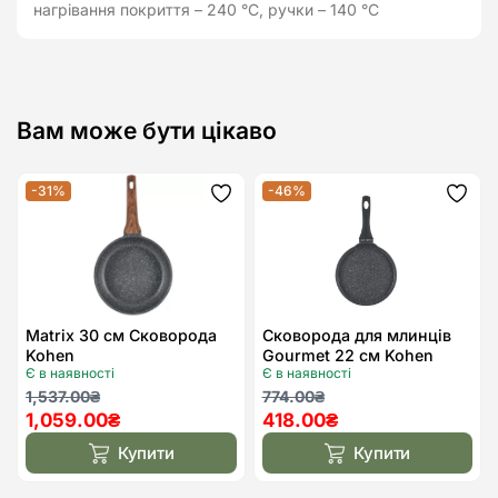
нагрівання покриття – 240 °C, ручки – 140 °C
Вам може бути цікаво
-31%
-46%
Додати
Дода
до
до
списку
спис
бажань
бажа
Matrix 30 см Сковорода
Сковорода для млинців
Kohen
Gourmet 22 см Kohen
Є в наявності
Є в наявності
Оригінальна
Поточна
Оригінальна
Поточна
1,537.00
₴
774.00
₴
1,059.00
₴
418.00
₴
ціна:
ціна:
ціна:
ціна:
1,537.00₴.
1,059.00₴.
774.00₴.
418.00₴.
Купити
Купити