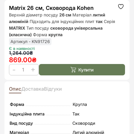
Matrix 26 см, Сковорода Kohen
Додат
до
Верхній діаметр посуду
26 см
Матеріал
литий
списк
алюміній
Підходить для індукційних плит
так
Серія
бажан
MATRIX
Тип посуду
сковорода універсальна
(класична)
Форма
кругла
Артикул - KN91726
Є в наявності
Оригінальна
Поточна
1,264.00
₴
869.00
₴
ціна:
ціна:
1,264.00₴.
869.00₴.
Купити
Matrix
26
см,
Опис
Доставка
Відгуки
Сковорода
Kohen
Форма
Кругла
кількість
Індукційна плита
Так
Вид посуду
Сковороди
Матеріал
Литий алюміній