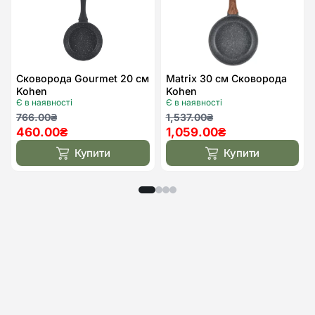
до
до
списку
спис
бажань
бажа
Сковорода Gourmet 20 см
Matrix 30 см Сковорода
Kohen
Kohen
Є в наявності
Є в наявності
Оригінальна
Поточна
Оригінальна
Поточна
766.00
₴
1,537.00
₴
460.00
₴
1,059.00
₴
ціна:
ціна:
ціна:
ціна:
766.00₴.
460.00₴.
1,537.00₴.
1,059.00₴.
Купити
Купити