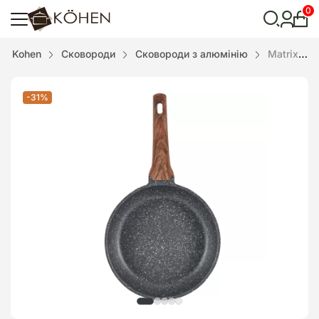
0
Особ
кабі
Відкрити
Kohen
Сковороди
Сковороди з алюмінію
Matrix 26 см, Сковорода Kohen
пошук
-31%