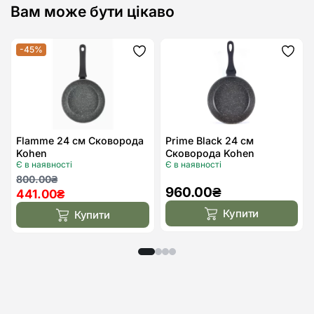
Вам може бути цікаво
-45%
Додати
Дода
до
до
списку
спис
бажань
бажа
Flamme 24 см Сковорода
Prime Black 24 см
Kohen
Сковорода Kohen
Є в наявності
Є в наявності
Оригінальна
Поточна
800.00
₴
960.00
₴
441.00
₴
ціна:
ціна:
800.00₴.
441.00₴.
Купити
Купити