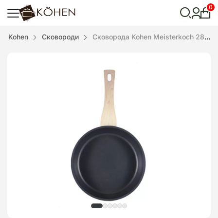
0
Особ
кабі
Відкрити
Kohen
Сковороди
Сковорода Kohen Meisterkoch 28 см
пошук