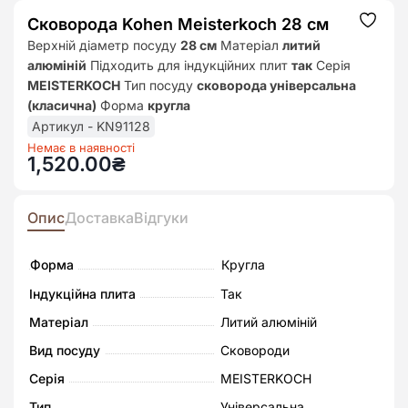
Сковорода Kohen Meisterkoch 28 см
Додат
до
Верхній діаметр посуду
28 см
Матеріал
литий
списк
алюміній
Підходить для індукційних плит
так
Серія
бажан
MEISTERKOCH
Тип посуду
сковорода універсальна
(класична)
Форма
кругла
Артикул - KN91128
Немає в наявності
1,520.00
₴
Опис
Доставка
Відгуки
Форма
Кругла
Індукційна плита
Так
Матеріал
Литий алюміній
Вид посуду
Сковороди
Серія
MEISTERKOCH
Тип
Універсальна