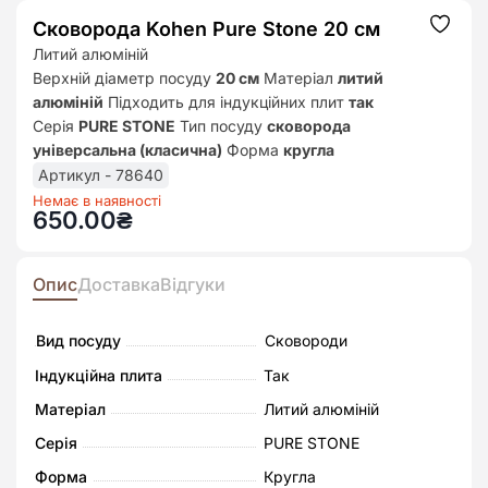
Сковорода Kohen Pure Stone 20 см
Додат
до
Литий алюміній
списк
Верхній діаметр посуду
20 см
Матеріал
литий
бажан
алюміній
Підходить для індукційних плит
так
Серія
PURE STONE
Тип посуду
сковорода
універсальна (класична)
Форма
кругла
Артикул - 78640
Немає в наявності
650.00
₴
Опис
Доставка
Відгуки
Вид посуду
Сковороди
Індукційна плита
Так
Матеріал
Литий алюміній
Серія
PURE STONE
Форма
Кругла