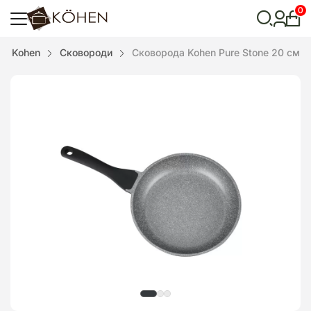
0
Особ
кабі
Відкрити
Kohen
Сковороди
Сковорода Kohen Pure Stone 20 см
пошук