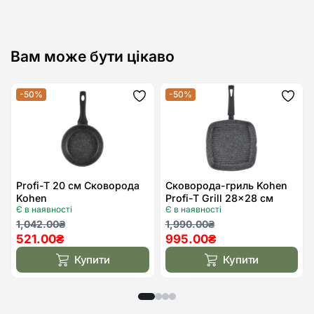
Вам може бути цікаво
-50%
-50%
Додати
Дода
до
до
списку
спис
бажань
бажа
Profi-T 20 см Сковорода
Сковорода-гриль Kohen
Kohen
Profi-T Grill 28×28 см
Є в наявності
Є в наявності
Оригінальна
Поточна
Оригінальна
Поточна
1,042.00
₴
1,990.00
₴
521.00
₴
995.00
₴
ціна:
ціна:
ціна:
ціна:
1,042.00₴.
521.00₴.
1,990.00₴.
995.00₴.
Купити
Купити