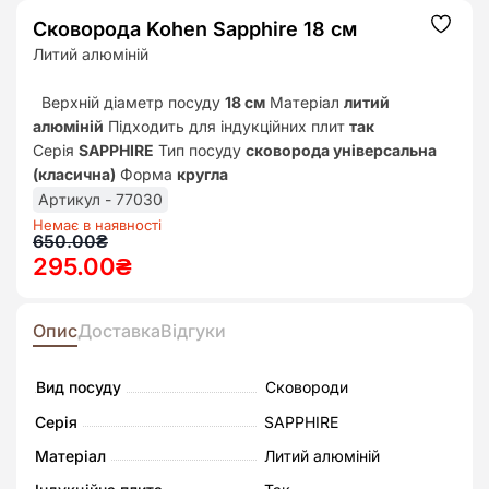
Сковорода Kohen Sapphire 18 см
Додат
до
Литий алюміній
списк
бажан
Верхній діаметр посуду
18 см
Матеріал
литий
алюміній
Підходить для індукційних плит
так
Серія
SAPPHIRE
Тип посуду
сковорода універсальна
(класична)
Форма
кругла
Артикул - 77030
Немає в наявності
Оригінальна
Поточна
650.00
₴
295.00
₴
ціна:
ціна:
650.00₴.
295.00₴.
Опис
Доставка
Відгуки
Вид посуду
Сковороди
Серія
SAPPHIRE
Матеріал
Литий алюміній