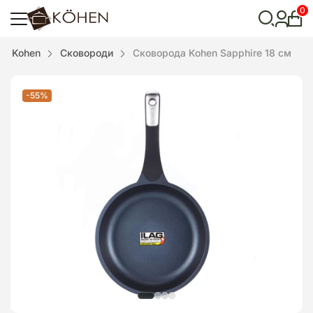
0
Особ
кабі
Відкрити
Kohen
Сковороди
Сковорода Kohen Sapphire 18 см
пошук
-55%