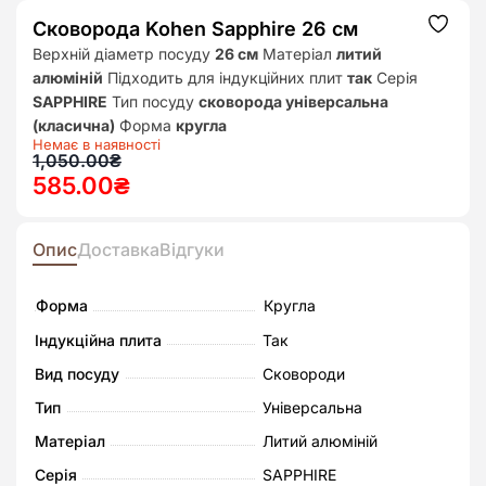
Сковорода Kohen Sapphire 26 см
Додат
до
Верхній діаметр посуду
26 см
Матеріал
литий
списк
алюміній
Підходить для індукційних плит
так
Серія
бажан
SAPPHIRE
Тип посуду
сковорода універсальна
(класична)
Форма
кругла
Немає в наявності
Оригінальна
Поточна
1,050.00
₴
585.00
₴
ціна:
ціна:
1,050.00₴.
585.00₴.
Опис
Доставка
Відгуки
Форма
Кругла
Індукційна плита
Так
Вид посуду
Сковороди
Тип
Універсальна
Матеріал
Литий алюміній
Серія
SAPPHIRE