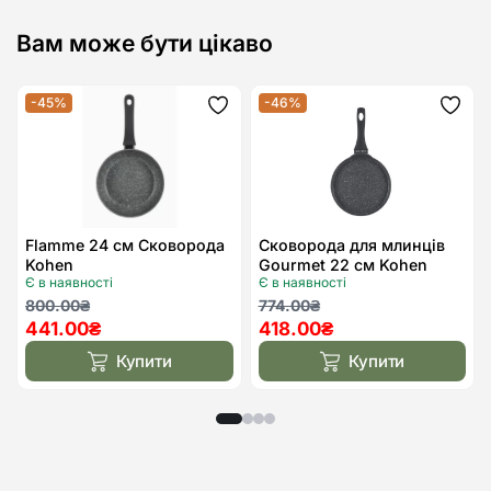
Вам може бути цікаво
-45%
-46%
Додати
Дода
до
до
списку
спис
бажань
бажа
Flamme 24 см Сковорода
Сковорода для млинців
Kohen
Gourmet 22 см Kohen
Є в наявності
Є в наявності
Оригінальна
Поточна
Оригінальна
Поточна
800.00
₴
774.00
₴
441.00
₴
418.00
₴
ціна:
ціна:
ціна:
ціна:
800.00₴.
441.00₴.
774.00₴.
418.00₴.
Купити
Купити