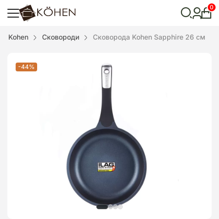
0
Особ
кабі
Відкрити
Kohen
Сковороди
Сковорода Kohen Sapphire 26 см
пошук
-44%