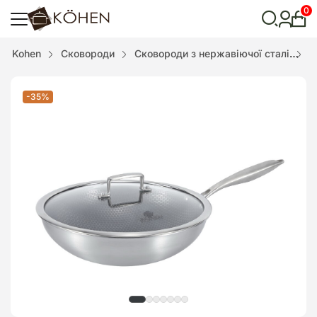
0
Особ
кабі
Відкрити
Kohen
Сковороди
Сковороди з нержавіючої сталі
I
пошук
-35%