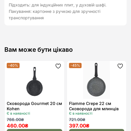
Підходить: для індукційних плит, у духовій шафі.
Пакування: картонне з ручкою для зручності
транспортування
Вам може бути цікаво
-40%
-45%
Додати
Дода
до
до
списку
спис
бажань
бажа
Сковорода Gourmet 20 см
Flamme Crepe 22 см
Kohen
Сковорода для млинців
Є в наявності
Є в наявності
Kohen
Оригінальна
Поточна
Оригінальна
Поточна
766.00
₴
721.00
₴
460.00
₴
397.00
₴
ціна:
ціна:
ціна:
ціна: