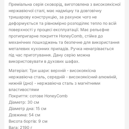
Преміальна серія сковорід, виготовлена з високоякісної
нержавіючої сталі, має надміцну та довговічну
тришарову конструкцію, за рахунок чого не
деформується та рівномірно розподіляє тепло по всій
поверхності у процесі експлуатації. Має рельєфне
протипригарне покриття HoneyComb, стійке до
механічних пошкоджень та безпечне для використання
металевих кухонних приладів. Ручка ненагрівається
під час приготування. Дану серію можна
використовувати в духових шафах.
Матеріал: Три шари: верхній - високоякісна
нержавіюча сталь, середній - високоякісний алюміній,
нижній (дно) - нержавіюча сталь з магнітними
властивостями
Покриття: сотове HoneyComb
Діаметр: 30 см
Діаметр дна: 15 см
Довжина: 54 см
Висота бортів: 9 см
Вага: 2190 г