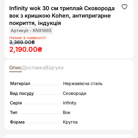
Infinity wok 30 см триплай Сковорода
Додат
до
вок з кришкою Kohen, антипригарне
списк
бажан
покриття, індукція
Артикул - KN91665
Немає в наявності
Оригінальна
Поточна
3,369.00
₴
2,190.00
₴
ціна:
ціна:
3,369.00₴.
2,190.00₴.
Опис
Доставка
Відгуки
Матеріал
Нержавіюча сталь
Вид посуду
Сковороди
Серія
Infinity
Тип
Вок
Форма
Кругла