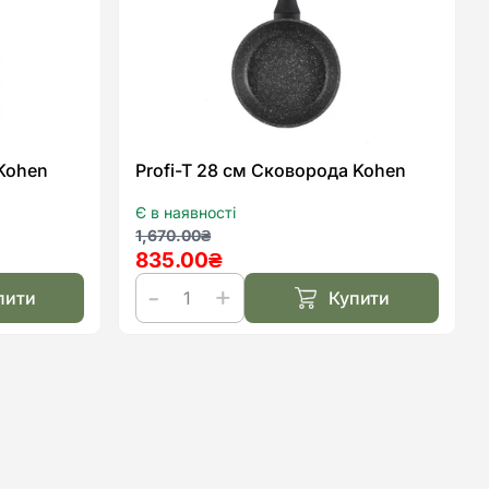
Kohen
Profi-T 28 см Сковорода Kohen
Є в наявності
Оригінальна
Поточна
1,670.00
₴
835.00
₴
ціна:
ціна:
1,670.00₴.
835.00₴.
пити
Купити
Profi-
T
28
см
Сковорода
Kohen