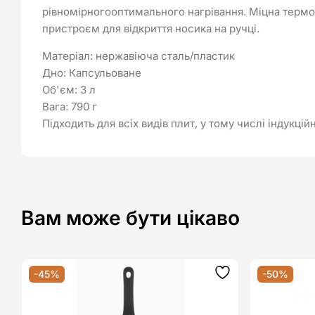
рівномірногооптимального нагрівання. Міцна термо
пристроєм для відкриття носика на ручці.
Матеріал: нержавіюча сталь/пластик
Дно: Капсульоване
Об'єм: 3 л
Вага: 790 г
Підходить для всіх видів плит, у тому числі індукцій
Вам може бути цікаво
-45%
-50%
Додати
до
списку
бажань