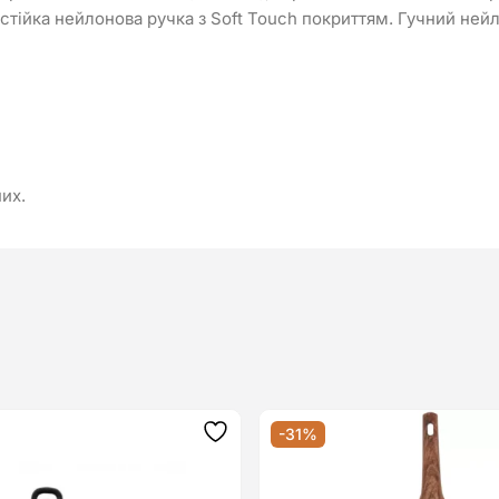
стійка нейлонова ручка з Soft Touch покриттям. Гучний ней
них.
-31%
Додати
до
списку
бажань