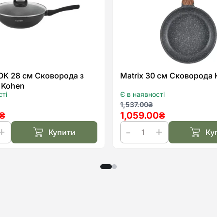
WOK 28 см Сковорода з
Matrix 30 см Сковорода 
 Kohen
сті
Є в наявності
льна
а
Оригінальна
Поточна
1,537.00
₴
₴
1,059.00
₴
ціна:
ціна:
0₴.
₴.
1,537.00₴.
1,059.00₴.
Купити
Ку
Matrix
30
см
Сковорода
Kohen
да
кількість