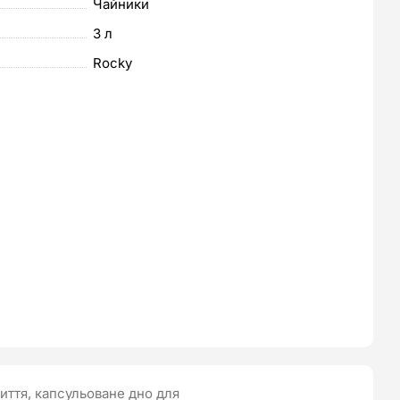
Чайники
3 л
Rocky
риття, капсульоване дно для