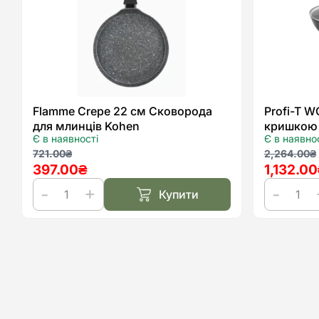
Flamme Crepe 22 см Сковорода
Profi-T 
для млинців Kohen
кришкою
Є в наявності
Є в наявно
Оригінальна
Поточна
Оригіна
Поточн
721.00
₴
2,264.00
₴
397.00
₴
1,132.00
ціна:
ціна:
ціна:
ціна:
721.00₴.
397.00₴.
2,264.0
1,132.00
Купити
Flamme
Profi-
Crepe
T
22
WOK
см
28
Сковорода
см
для
Сковоро