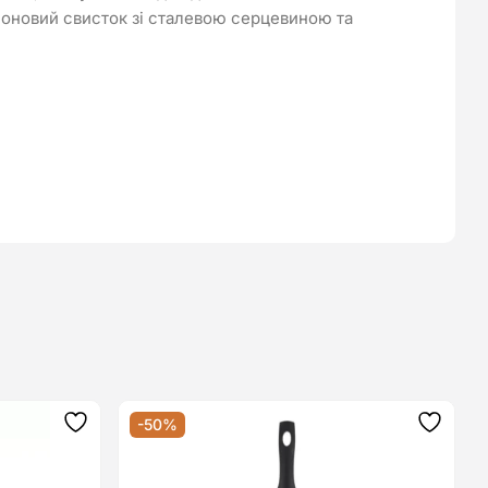
лоновий свисток зі сталевою серцевиною та
-50%
Додати
Додат
до
до
списку
списку
бажань
бажан