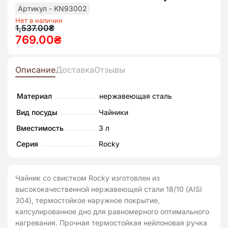
до
Артикул - KN93002
списк
бажан
Нет в наличии
Первоначальная
Текущая
1,537.00
₴
769.00
₴
цена
цена:
составляла
769.00₴.
1,537.00₴.
Описание
Доставка
Отзывы
Материал
нержавеющая сталь
Вид посуды
Чайники
Вместимость
3 л
Серия
Rocky
Чайник со свистком Rocky изготовлен из
высококачественной нержавеющей стали 18/10 (АISI
304), термостойкое наружное покрытие,
капсулированное дно для равномерного оптимального
нагревания. Прочная термостойкая нейлоновая ручка