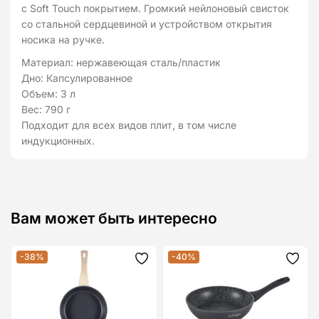
с Soft Touch покрытием. Громкий нейлоновый свисток
со стальной сердцевиной и устройством открытия
носика на ручке.
Материал: нержавеющая сталь/пластик
Дно: Капсулированное
Объем: 3 л
Вес: 790 г
Подходит для всех видов плит, в том числе
индукционных.
Вам может быть интересно
-38%
-40%
Додати
Дода
до
до
списку
спис
бажань
бажа