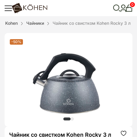
0
Лич
каби
Відкрити
Kohen
Чайники
Чайник со свистком Kohen Rocky 3 л
пошук
-50%
Чайник со свистком Kohen Rocky 3 л
Додат