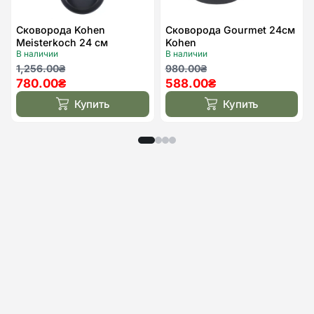
Сковорода Kohen
Сковорода Gourmet 24см
Meisterkoch 24 см
Kohen
В наличии
В наличии
Первоначальная
Текущая
Первоначальная
Текущая
1,256.00
₴
980.00
₴
780.00
₴
588.00
₴
цена
цена:
цена
цена:
составляла
780.00₴.
составляла
588.00₴.
Купить
Купить
1,256.00₴.
980.00₴.