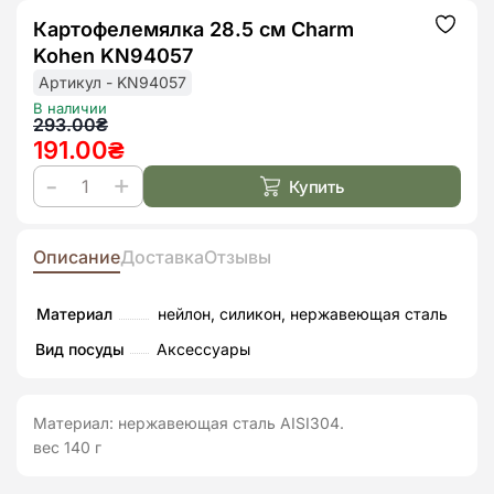
Картофелемялка 28.5 см Charm
Додат
до
Kohen KN94057
списк
бажан
Артикул - KN94057
В наличии
Первоначальная
Текущая
293.00
₴
191.00
₴
цена
цена:
составляла
191.00₴.
Купить
Количество
293.00₴.
товара
Картофелемялка
Описание
Доставка
Отзывы
28.5
см
Материал
нейлон, силикон, нержавеющая сталь
Charm
Вид посуды
Аксессуары
Kohen
KN94057
Материал: нержавеющая сталь АІSI304.
вес 140 г