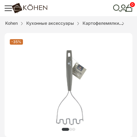
0
Лич
каби
Відкрити
Kohen
Кухонные аксессуары
Картофелемялки
Кар
пошук
-35%