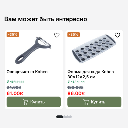
Вам может быть интересно
-35%
-35%
Додати
Дода
до
до
списку
спис
бажань
бажа
Овощечистка Kohen
Форма для льда Kohen
30x12x2,5 см
В наличии
В наличии
Первоначальная
Текущая
Первоначальная
Текущая
94.00
₴
133.00
₴
61.00
₴
86.00
₴
цена
цена:
цена
цена:
составляла
61.00₴.
составляла
86.00₴.
Купить
Купить
94.00₴.
133.00₴.