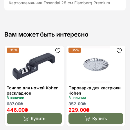
Картоплемянник Essential 28 см Flamberg Premium
Вам может быть интересно
-35%
-35%
Додати
Дода
до
до
списку
спис
бажань
бажа
Точило для ножей Kohen
Пароварка для кастрюли
раскладное
Kohen
В наличии
В наличии
Первоначальная
Текущая
Первоначальная
Текущая
687.00
₴
352.00
₴
446.00
₴
229.00
₴
цена
цена:
цена
цена:
составляла
446.00₴.
составляла
229.00₴.
Купить
Купить
687.00₴.
352.00₴.