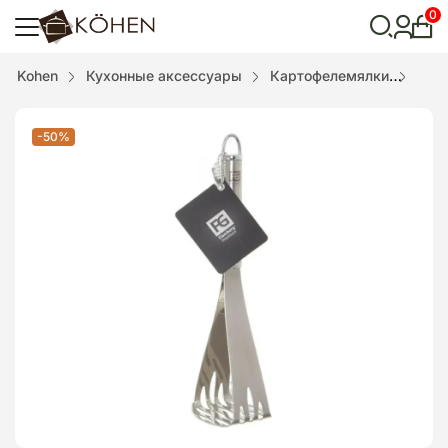
0
Лич
каби
Відкрити
Kohen
Кухонные аксессуары
Картофелемялки
Карт
пошук
-50%