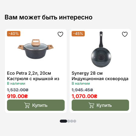
Вам может быть интересно
-40%
-45%
Додати
Дода
до
до
списку
спис
бажань
бажа
Eco Petra 2,2л, 20см
Synergy 28 см
Кастрюля с крышкой из
Индукционная сковорода
В наличии
В наличии
литого алюминия
с крышкой Kohen
Первоначальная
Текущая
Первоначальная
Текущая
1,532.00
₴
1,945.45
₴
919.00
₴
1,070.00
₴
цена
цена:
цена
цена:
составляла
919.00₴.
составляла
1,070.00₴.
Купить
Купить
1,532.00₴.
1,945.45₴.