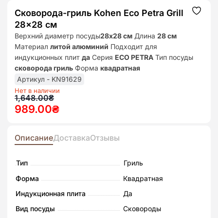
Сковорода-гриль Kohen Eco Petra Grill
Додат
до
28×28 см
списк
бажан
Верхний диаметр посуды
28х28 см
Длина
28 см
Материал
литой алюминий
Подходит для
индукционных плит
да
Серия
ECO PETRA
Тип посуды
сковорода гриль
Форма
квадратная
Артикул - KN91629
Нет в наличии
Первоначальная
Текущая
1,648.00
₴
989.00
₴
цена
цена:
составляла
989.00₴.
1,648.00₴.
Описание
Доставка
Отзывы
Тип
Гриль
Форма
Квадратная
Индукционная плита
Да
Вид посуды
Сковороды