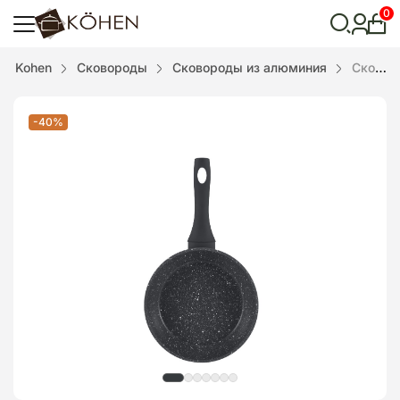
0
Лич
каби
Відкрити
Kohen
Сковороды
Сковороды из алюминия
Сковорода Gourmet 20см Kohen
пошук
-40%