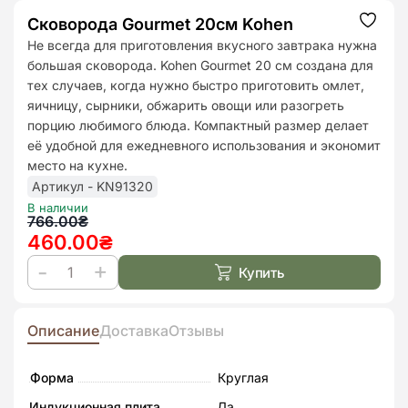
Сковорода Gourmet 20см Kohen
Додат
до
Не всегда для приготовления вкусного завтрака нужна
списк
большая сковорода. Kohen Gourmet 20 см создана для
бажан
тех случаев, когда нужно быстро приготовить омлет,
яичницу, сырники, обжарить овощи или разогреть
порцию любимого блюда. Компактный размер делает
её удобной для ежедневного использования и экономит
место на кухне.
Артикул - KN91320
В наличии
Первоначальная
Текущая
766.00
₴
460.00
₴
цена
цена:
составляла
460.00₴.
Купить
Количество
766.00₴.
товара
Сковорода
Описание
Доставка
Отзывы
Gourmet
20см
Форма
Круглая
Kohen
Индукционная плита
Да