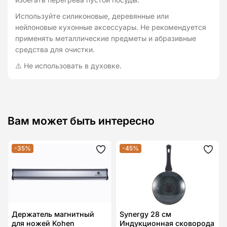
Используйте силиконовые, деревянные или
нейлоновые кухонные аксессуары. Не рекомендуется
применять металлические предметы и абразивные
средства для очистки.
⚠️ Не использовать в духовке.
Вам может быть интересно
-35%
-45%
Додати
Дода
до
до
списку
спис
бажань
бажа
Держатель магнитный
Synergy 28 см
для ножей Kohen
Индукционная сковорода