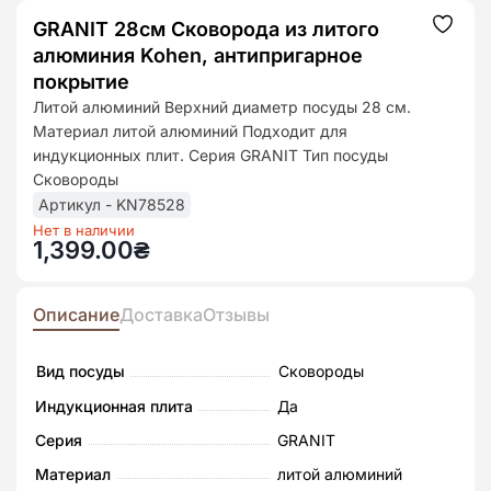
GRANIT 28см Сковорода из литого
Додат
до
алюминия Kohen, антипригарное
списк
бажан
покрытие
Литой алюминий Верхний диаметр посуды 28 см.
Материал литой алюминий Подходит для
индукционных плит. Серия GRANIT Тип посуды
Сковороды
Артикул - KN78528
Нет в наличии
1,399.00
₴
Описание
Доставка
Отзывы
Вид посуды
Сковороды
Индукционная плита
Да
Серия
GRANIT
Материал
литой алюминий