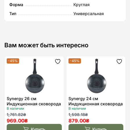
Форма
Круглая
Тип
Универсальная
Вам может быть интересно
-45%
-45%
Додати
Дода
до
до
списку
спис
бажань
бажа
Synergy 26 см
Synergy 24 см
Индукционная сковорода
Индукционная сковорода
В наличии
В наличии
с крышкой Kohen
с крышкой Kohen
Первоначальная
Текущая
Первоначальная
Текущая
1,761.82
₴
1,598.18
₴
969.00
₴
879.00
₴
цена
цена:
цена
цена:
составляла
969.00₴.
составляла
879.00₴.
Купить
Купить