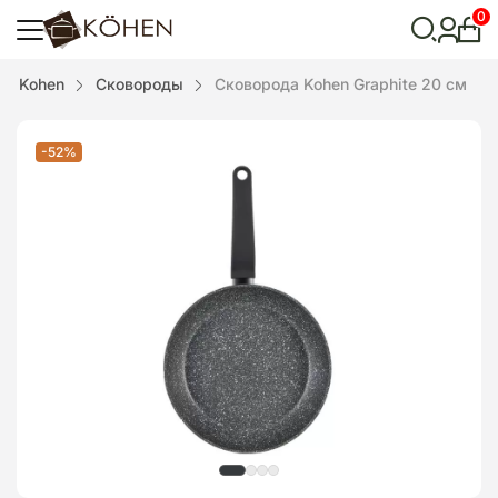
0
Лич
каби
Відкрити
Kohen
Сковороды
Сковорода Kohen Graphite 20 см
пошук
-52%