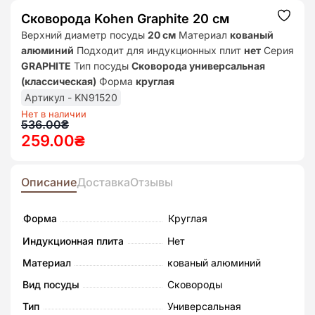
Сковорода Kohen Graphite 20 см
Додат
до
Верхний диаметр посуды
20 см
Материал
кованый
списк
алюминий
Подходит для индукционных плит
нет
Серия
бажан
GRAPHITE
Тип посуды
Сковорода универсальная
(классическая)
Форма
круглая
Артикул - KN91520
Нет в наличии
Первоначальная
Текущая
536.00
₴
259.00
₴
цена
цена:
составляла
259.00₴.
536.00₴.
Описание
Доставка
Отзывы
Форма
Круглая
Индукционная плита
Нет
Материал
кованый алюминий
Вид посуды
Сковороды
Тип
Универсальная