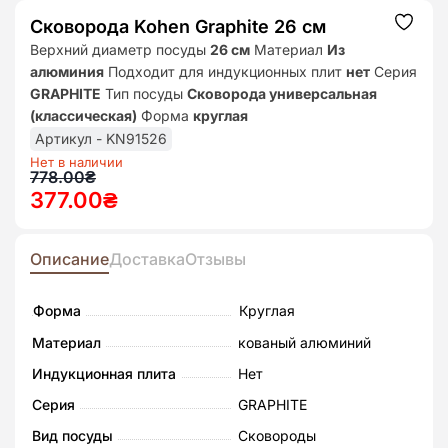
Сковорода Kohen Graphite 26 см
Додат
до
Верхний диаметр посуды
26 см
Материал
Из
списк
алюминия
Подходит для индукционных плит
нет
Серия
бажан
GRAPHITE
Тип посуды
Сковорода универсальная
(классическая)
Форма
круглая
Артикул - KN91526
Нет в наличии
Первоначальная
Текущая
778.00
₴
377.00
₴
цена
цена:
составляла
377.00₴.
778.00₴.
Описание
Доставка
Отзывы
Форма
Круглая
Материал
кованый алюминий
Индукционная плита
Нет
Серия
GRAPHITE
Вид посуды
Сковороды