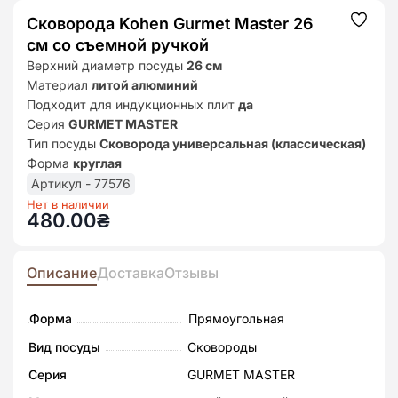
Сковорода Kohen Gurmet Master 26
Додат
до
см со съемной ручкой
списк
бажан
Верхний диаметр посуды
26 см
Материал
литой алюминий
Подходит для индукционных плит
да
Серия
GURMET MASTER
Тип посуды
Сковорода универсальная (классическая)
Форма
круглая
Артикул - 77576
Нет в наличии
480.00
₴
Описание
Доставка
Отзывы
Форма
Прямоугольная
Вид посуды
Сковороды
Серия
GURMET MASTER