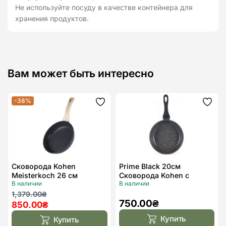
Не используйте посуду в качестве контейнера для
хранения продуктов.
Вам может быть интересно
-38%
Додати
Дода
до
до
списку
спис
бажань
бажа
Сковорода Kohen
Prime Black 20см
Meisterkoch 26 см
Сковорода Kohen с
В наличии
В наличии
антипригарным
Первоначальная
Текущая
покрытием
1,379.00
₴
750.00
₴
850.00
₴
цена
цена:
составляла
850.00₴.
Купить
Купить