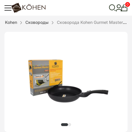
0
Лич
каби
Відкрити
Kohen
Сковороды
Сковорода Kohen Gurmet Master 26 см со съемной ручкой
пошук