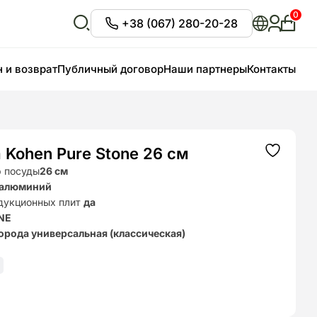
0
+38 (067) 280-20-28
Личны
кабин
Відкрити
пошук
 и возврат
Публичный договор
Наши партнеры
Контакты
 Kohen Pure Stone 26 см
Додати
до
р посуды
26 см
списку
 алюминий
бажань
дукционных плит
да
NE
орода универсальная (классическая)
6