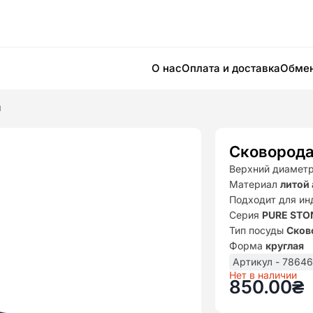
О нас
Оплата и доставка
Обмен
м
Сковорода
Верхний диамет
Материал
литой
Подходит для ин
Серия
PURE STO
Тип посуды
Сков
Форма
круглая
Артикул - 7864
Нет в наличии
850.00
₴