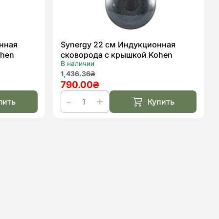
нная
Synergy 22 см Индукционная
ohen
сковорода с крышкой Kohen
В наличии
Первоначальная
Текущая
1,436.36
₴
790.00
₴
цена
цена:
составляла
790.00₴.
пить
Купить
1,436.36₴.
Количество
товара
Synergy
22
см
Индукционная
сковорода
с