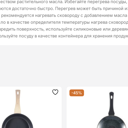
чеством растительного масла. Избегайте перегрева посуды
ются достаточно быстро. Перегрев может быть причиной и
 рекомендуется нагревать сковороду с добавлением масла 
ло в качестве определителя температуры нагрева сковоро
редить поверхность, используйте силиконовые или деревя
ользуйте посуду в качестве контейнера для хранения продук
-45%
Додати
до
списку
бажань