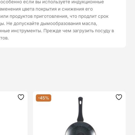
, особенно если вы используете индукционные
зменения цвета покрытия и снижения его
или продуктов приготовления, что продлит срок
ды. Не допускайте дымообразования масла,
нные инструменты. Прежде чем загрузить посуду в
тов.
-45%
Додати
Додат
до
до
списку
списку
бажань
бажан