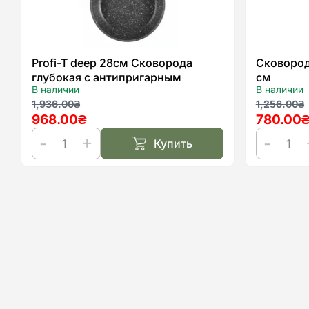
Profi-T deep 28см Сковорода
Сковород
глубокая с антипригарным
см
В наличии
В наличии
покрытием Kohen
Первоначальная
Текущая
Первон
Текуща
1,936.00
₴
1,256.00
₴
968.00
₴
780.00
цена
цена:
цена
цена:
составляла
968.00₴.
составл
780.00₴
Купить
1,936.00₴.
1,256.0
Количество
Количест
товара
товара
Profi-
Сковоро
T
Kohen
deep
Meisterko
28см
24
Сковорода
см
глубокая